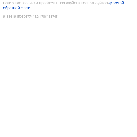
Если у вас возникли проблемы, пожалуйста, воспользуйтесь
формой
обратной связи
9186619850506774152
:
1786158745