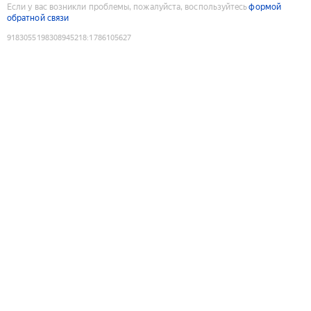
Если у вас возникли проблемы, пожалуйста, воспользуйтесь
формой
обратной связи
9183055198308945218
:
1786105627