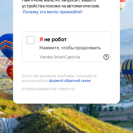
Нам очень жаль, но запросы с вашего
устройства похожи на автоматические.
Почему это могло произойти?
Я не робот
Нажмите, чтобы продолжить
Yandex SmartCaptcha
Если у вас возникли проблемы, пожалуйста,
воспользуйтесь
формой обратной связи
9178058028490863706
:
1786031163