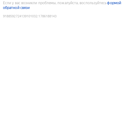
Если у вас возникли проблемы, пожалуйста, воспользуйтесь
формой
обратной связи
9188592724139101032
:
1786188143