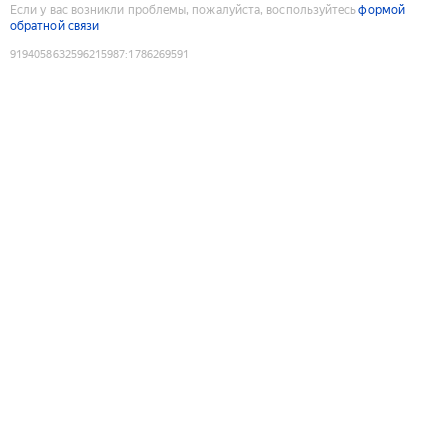
Если у вас возникли проблемы, пожалуйста, воспользуйтесь
формой
обратной связи
9194058632596215987
:
1786269591