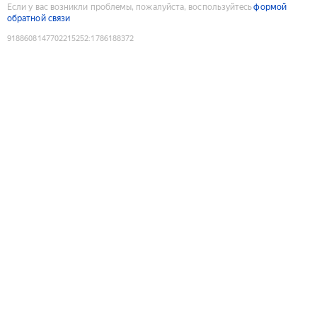
Если у вас возникли проблемы, пожалуйста, воспользуйтесь
формой
обратной связи
9188608147702215252
:
1786188372