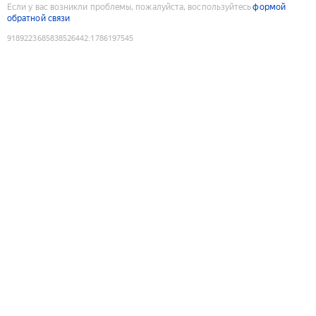
Если у вас возникли проблемы, пожалуйста, воспользуйтесь
формой
обратной связи
9189223685838526442
:
1786197545