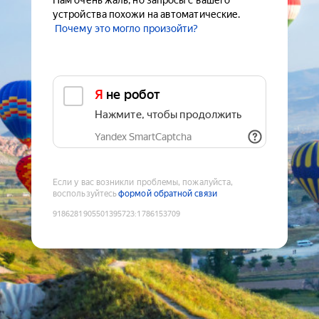
Нам очень жаль, но запросы с вашего
устройства похожи на автоматические.
Почему это могло произойти?
Я не робот
Нажмите, чтобы продолжить
Yandex SmartCaptcha
Если у вас возникли проблемы, пожалуйста,
воспользуйтесь
формой обратной связи
9186281905501395723
:
1786153709