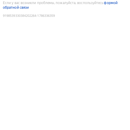
Если у вас возникли проблемы, пожалуйста, воспользуйтесь
формой
обратной связи
9198539330384202264
:
1786336359