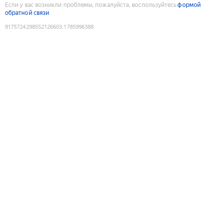
Если у вас возникли проблемы, пожалуйста, воспользуйтесь
формой
обратной связи
9175724298552126603
:
1785996388