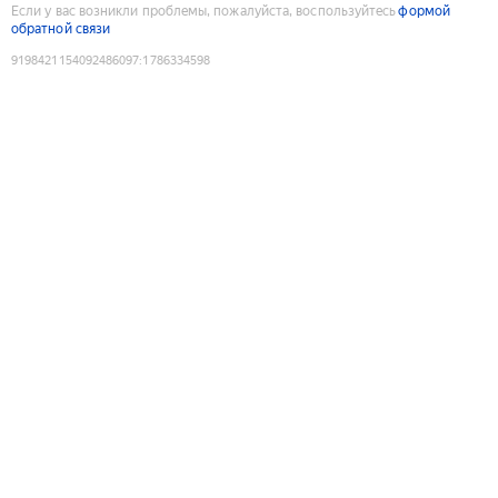
Если у вас возникли проблемы, пожалуйста, воспользуйтесь
формой
обратной связи
9198421154092486097
:
1786334598