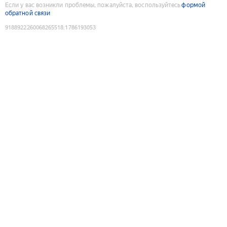
Если у вас возникли проблемы, пожалуйста, воспользуйтесь
формой
обратной связи
9188922260068265518
:
1786193053