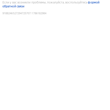
Если у вас возникли проблемы, пожалуйста, воспользуйтесь
формой
обратной связи
9188246527294725707
:
1786182984