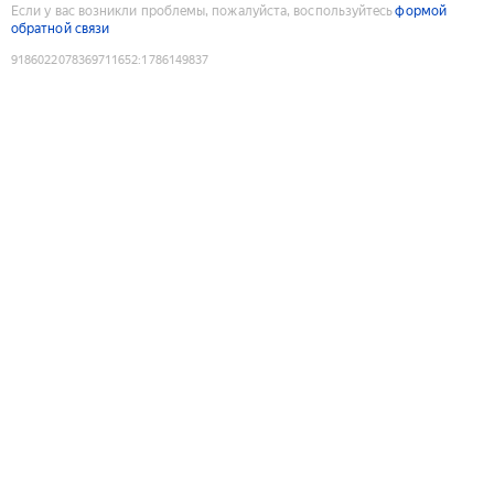
Если у вас возникли проблемы, пожалуйста, воспользуйтесь
формой
обратной связи
9186022078369711652
:
1786149837