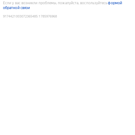
Если у вас возникли проблемы, пожалуйста, воспользуйтесь
формой
обратной связи
9174421003072365485
:
1785976968