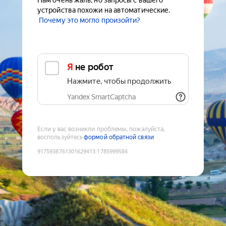
Нам очень жаль, но запросы с вашего
устройства похожи на автоматические.
Почему это могло произойти?
Я не робот
Нажмите, чтобы продолжить
Yandex SmartCaptcha
Если у вас возникли проблемы, пожалуйста,
воспользуйтесь
формой обратной связи
9175938761301629413
:
1785999584