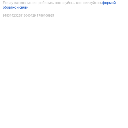
Если у вас возникли проблемы, пожалуйста, воспользуйтесь
формой
обратной связи
9183142325816040429
:
1786106925