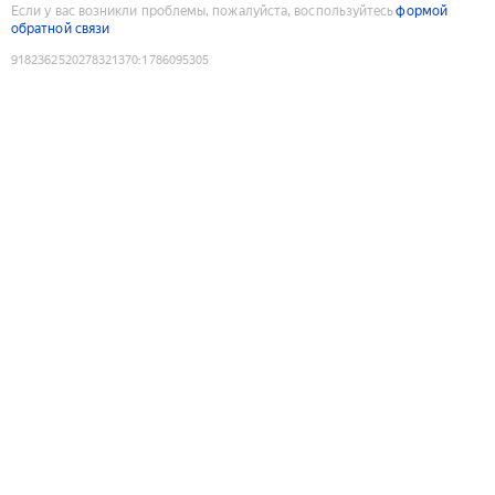
Если у вас возникли проблемы, пожалуйста, воспользуйтесь
формой
обратной связи
9182362520278321370
:
1786095305