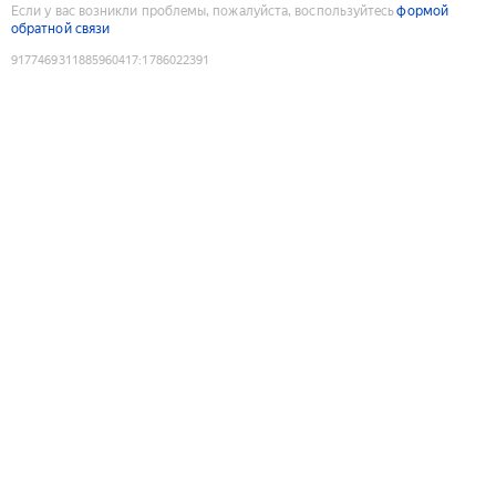
Если у вас возникли проблемы, пожалуйста, воспользуйтесь
формой
обратной связи
9177469311885960417
:
1786022391