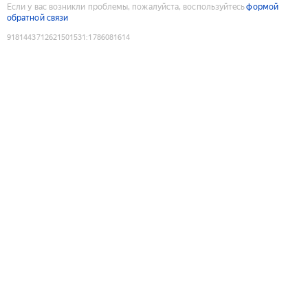
Если у вас возникли проблемы, пожалуйста, воспользуйтесь
формой
обратной связи
9181443712621501531
:
1786081614