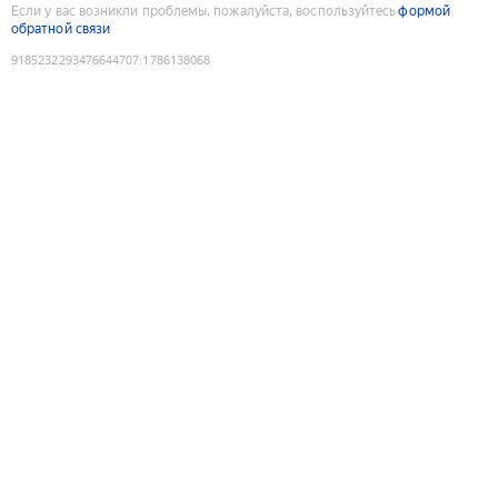
Если у вас возникли проблемы, пожалуйста, воспользуйтесь
формой
обратной связи
9185232293476644707
:
1786138068