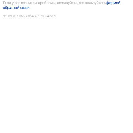
Если у вас возникли проблемы, пожалуйста, воспользуйтесь
формой
обратной связи
9198931950658805406
:
1786342209