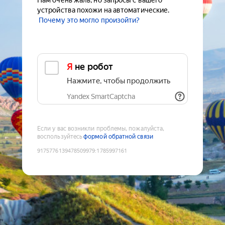
Нам очень жаль, но запросы с вашего
устройства похожи на автоматические.
Почему это могло произойти?
Я не робот
Нажмите, чтобы продолжить
Yandex SmartCaptcha
Если у вас возникли проблемы, пожалуйста,
воспользуйтесь
формой обратной связи
9175776139478509979
:
1785997161