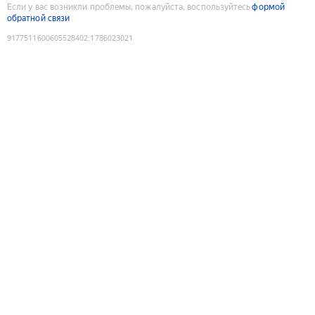
Если у вас возникли проблемы, пожалуйста, воспользуйтесь
формой
обратной связи
9177511600605528402
:
1786023021