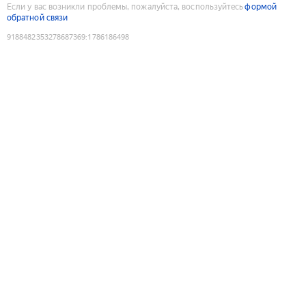
Если у вас возникли проблемы, пожалуйста, воспользуйтесь
формой
обратной связи
9188482353278687369
:
1786186498