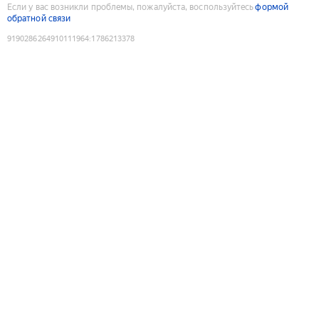
Если у вас возникли проблемы, пожалуйста, воспользуйтесь
формой
обратной связи
9190286264910111964
:
1786213378