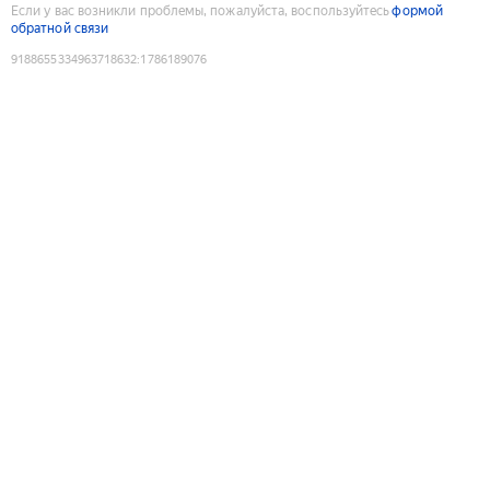
Если у вас возникли проблемы, пожалуйста, воспользуйтесь
формой
обратной связи
9188655334963718632
:
1786189076