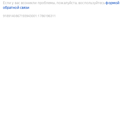
Если у вас возникли проблемы, пожалуйста, воспользуйтесь
формой
обратной связи
9189140867193943001
:
1786196311