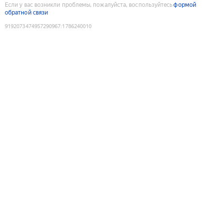
Если у вас возникли проблемы, пожалуйста, воспользуйтесь
формой
обратной связи
9192073474957290967
:
1786240010