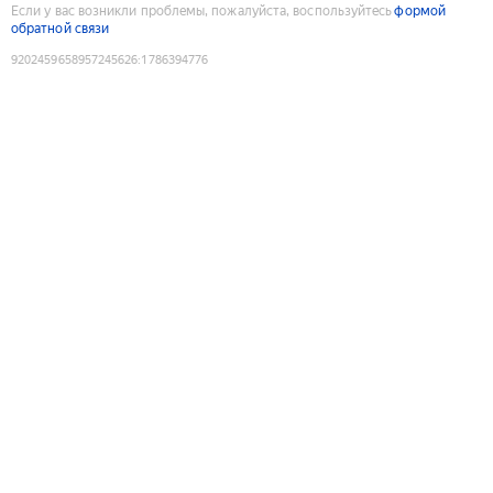
Если у вас возникли проблемы, пожалуйста, воспользуйтесь
формой
обратной связи
9202459658957245626
:
1786394776