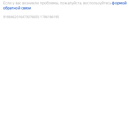
Если у вас возникли проблемы, пожалуйста, воспользуйтесь
формой
обратной связи
9188462016473076655
:
1786186195