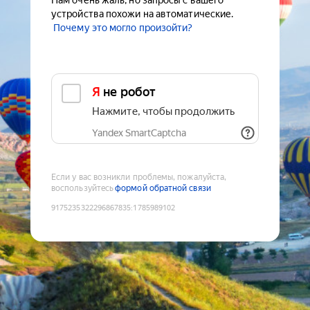
Нам очень жаль, но запросы с вашего
устройства похожи на автоматические.
Почему это могло произойти?
Я не робот
Нажмите, чтобы продолжить
Yandex SmartCaptcha
Если у вас возникли проблемы, пожалуйста,
воспользуйтесь
формой обратной связи
9175235322296867835
:
1785989102