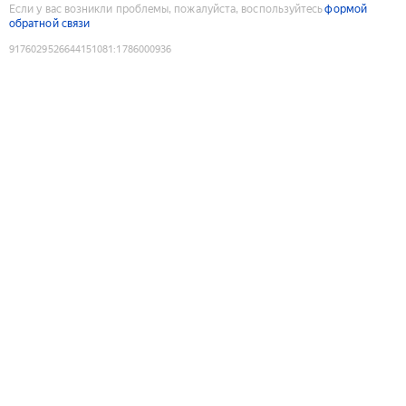
Если у вас возникли проблемы, пожалуйста, воспользуйтесь
формой
обратной связи
9176029526644151081
:
1786000936