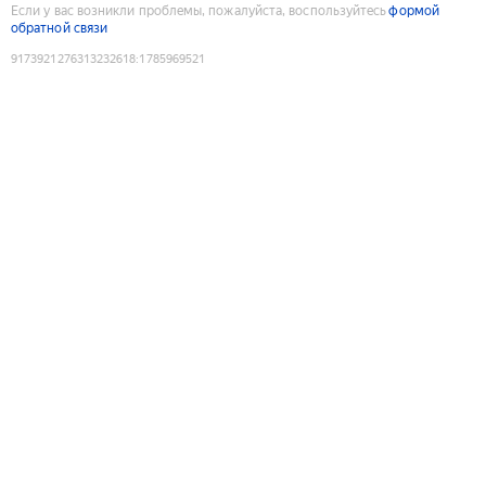
Если у вас возникли проблемы, пожалуйста, воспользуйтесь
формой
обратной связи
9173921276313232618
:
1785969521