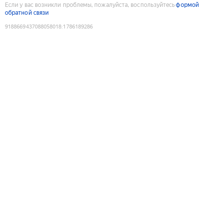
Если у вас возникли проблемы, пожалуйста, воспользуйтесь
формой
обратной связи
9188669437088058018
:
1786189286