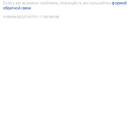
Если у вас возникли проблемы, пожалуйста, воспользуйтесь
формой
обратной связи
9188596455257047911
:
1786188198