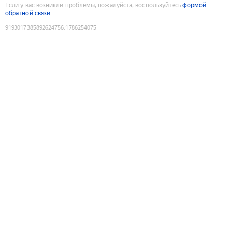
Если у вас возникли проблемы, пожалуйста, воспользуйтесь
формой
обратной связи
9193017385892624756
:
1786254075