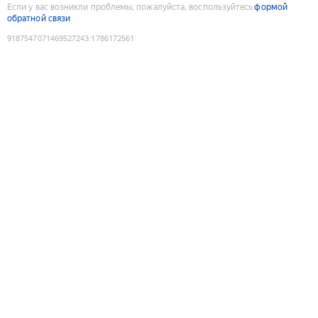
Если у вас возникли проблемы, пожалуйста, воспользуйтесь
формой
обратной связи
9187547071469527243
:
1786172561