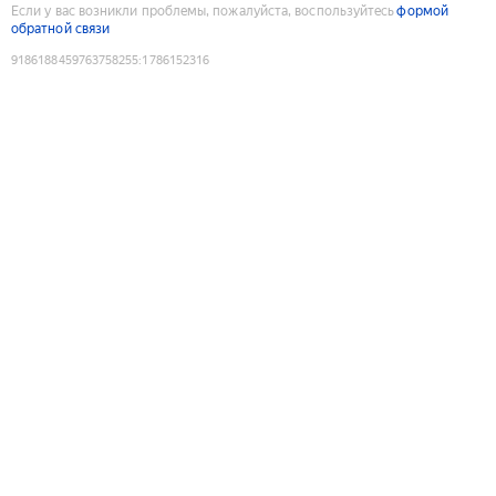
Если у вас возникли проблемы, пожалуйста, воспользуйтесь
формой
обратной связи
9186188459763758255
:
1786152316