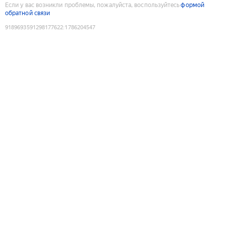
Если у вас возникли проблемы, пожалуйста, воспользуйтесь
формой
обратной связи
9189693591298177622
:
1786204547