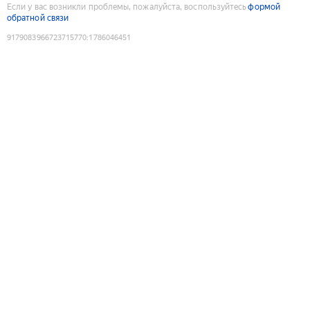
Если у вас возникли проблемы, пожалуйста, воспользуйтесь
формой
обратной связи
9179083966723715770
:
1786046451