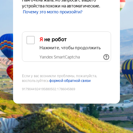
Нам очень жаль, но запросы с вашего
устройства похожи на автоматические.
Почему это могло произойти?
Я не робот
Нажмите, чтобы продолжить
Yandex SmartCaptcha
Если у вас возникли проблемы, пожалуйста,
воспользуйтесь
формой обратной связи
9179044924195880502
:
1786045869