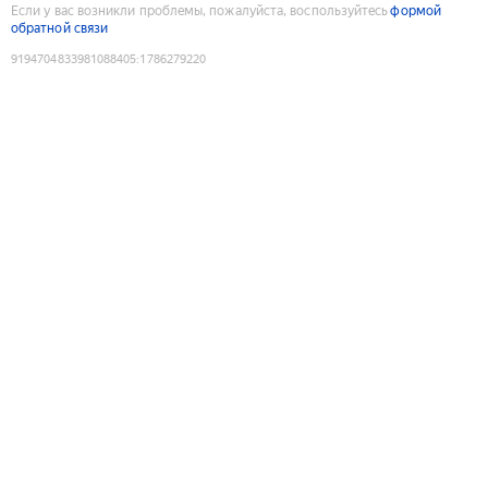
Если у вас возникли проблемы, пожалуйста, воспользуйтесь
формой
обратной связи
9194704833981088405
:
1786279220