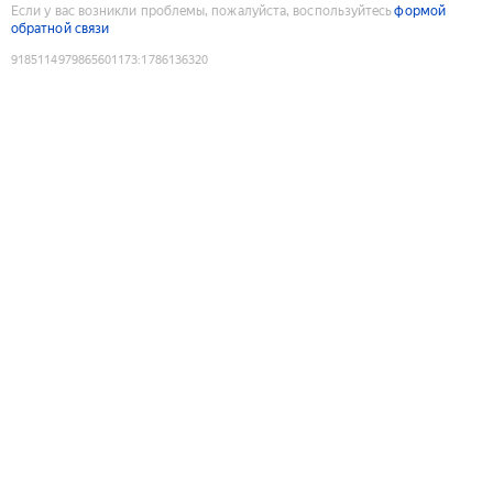
Если у вас возникли проблемы, пожалуйста, воспользуйтесь
формой
обратной связи
9185114979865601173
:
1786136320