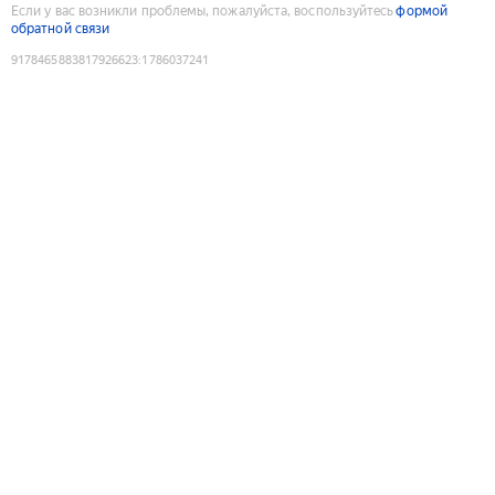
Если у вас возникли проблемы, пожалуйста, воспользуйтесь
формой
обратной связи
9178465883817926623
:
1786037241