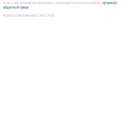
Если у вас возникли проблемы, пожалуйста, воспользуйтесь
формой
обратной связи
9183819738526980456
:
1786117020