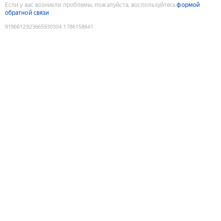
Если у вас возникли проблемы, пожалуйста, воспользуйтесь
формой
обратной связи
9186612923665930304
:
1786158641