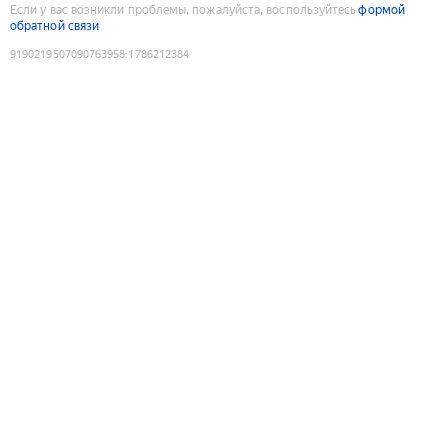
Если у вас возникли проблемы, пожалуйста, воспользуйтесь
формой
обратной связи
9190219507090763958
:
1786212384