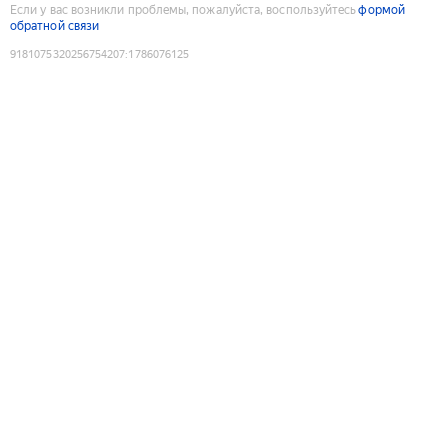
Если у вас возникли проблемы, пожалуйста, воспользуйтесь
формой
обратной связи
9181075320256754207
:
1786076125