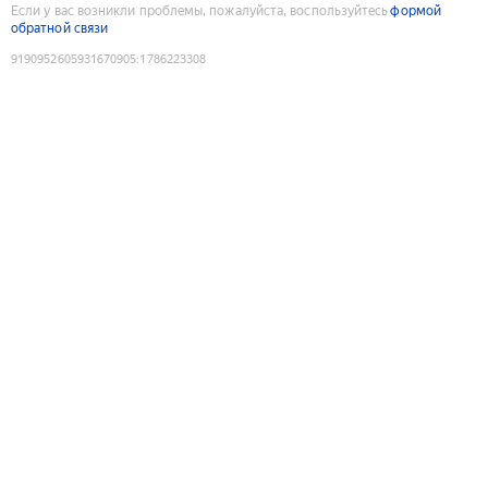
Если у вас возникли проблемы, пожалуйста, воспользуйтесь
формой
обратной связи
9190952605931670905
:
1786223308